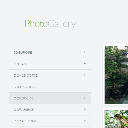
Photo
Gallery
00 EUROPE
D 01 AIN
D 2A 2B CORSE
D 03 MOULINS
D 25 DOUBS
D 09 ARIEGE
D 12 AVEYRON