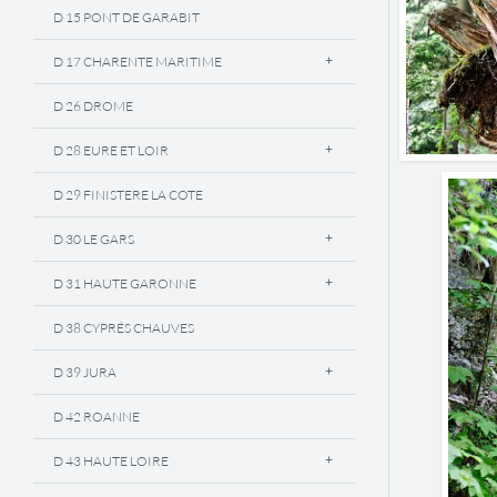
D 15 PONT DE GARABIT
D 17 CHARENTE MARITIME
D 26 DROME
D 28 EURE ET LOIR
D 29 FINISTERE LA COTE
D 30 LE GARS
D 31 HAUTE GARONNE
D 38 CYPRÉS CHAUVES
D 39 JURA
D 42 ROANNE
D 43 HAUTE LOIRE