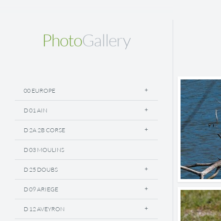
Photo
Gallery
00 EUROPE
D 01 AIN
D 2A 2B CORSE
D 03 MOULINS
D 25 DOUBS
D 09 ARIEGE
D 12 AVEYRON