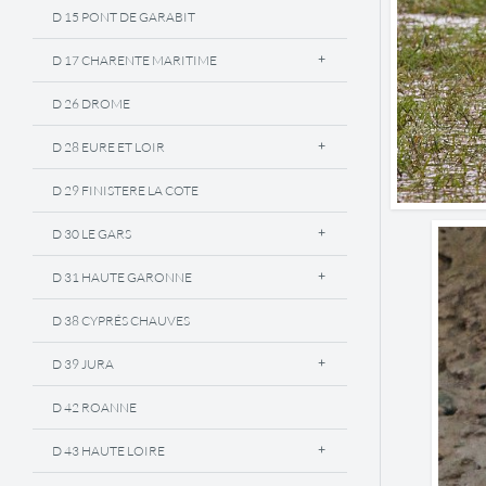
D 15 PONT DE GARABIT
D 17 CHARENTE MARITIME
D 26 DROME
D 28 EURE ET LOIR
D 29 FINISTERE LA COTE
D 30 LE GARS
D 31 HAUTE GARONNE
D 38 CYPRÉS CHAUVES
D 39 JURA
D 42 ROANNE
D 43 HAUTE LOIRE