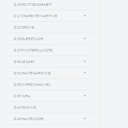
D 15 PONT DE GARABIT
D 17 CHARENTE MARITIME
D 26 DROME
D 28 EURE ET LOIR
D 29 FINISTERE LA COTE
D 30 LE GARS
D 31 HAUTE GARONNE
D 38 CYPRÉS CHAUVES
D 39 JURA
D 42 ROANNE
D 43 HAUTE LOIRE