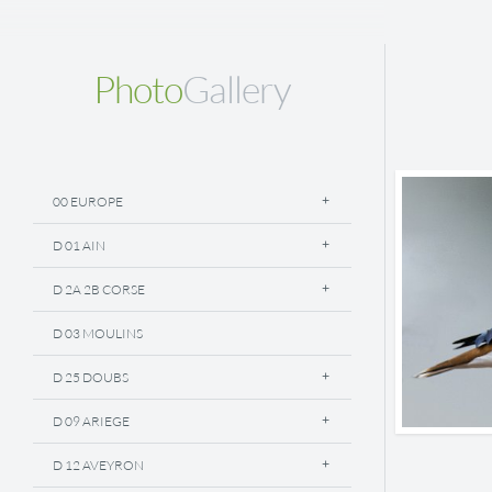
Photo
Gallery
00 EUROPE
D 01 AIN
D 2A 2B CORSE
D 03 MOULINS
D 25 DOUBS
D 09 ARIEGE
D 12 AVEYRON